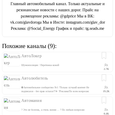
Главный автомобильный канал. Только актуальные и
резонансные новости с наших дорог. Прайс на
размещение рекламы: @gdprice Мы в ВК:
vk.com/glavdoroga Мы в Инсте: instagram.com/glav_dor
Реклама: @Social_Energy График и прайс: tg.seads.me
Похожие каналы (9):
АвтоЛокер
Шумоизоляция / Перетяжка кожей
2.7K
Автолюбитель
⛔️Автомобильное сообщество №1 ?Только лучший контент Не
подписался - без прав остался??‍✈️ ?Реклама/По всем вопросам:
19.2K
@donut_victim
Автомания
? Это не болезнь, а стиль жизни ... ? По любым вопросам:
0.4K