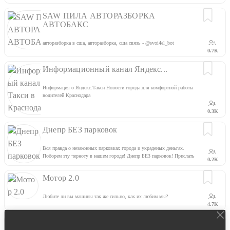
SAW ПИЛА АВТОРАЗБОРКА
АВТОБАКС
авторазборка в сша, авторазборка, сша связь - @svoi4el_bot
0.7K
Информационный канал Яндекс...
Информация о Яндекс.Такси Новости города для комфортной работы
водителей Краснодара
0.3K
Днепр БЕЗ парковок
Вся правда о незаконных парковках города и украденых деньгах.
Поборем эту черноту в нашем городе! Днепр БЕЗ парковок! Прислать
0.2K
видео/фото/вопрос @NotParkingBot
Мотор 2.0
Любите ли вы машины так же сильно, как их любим мы?
4.7K
BMIRussian