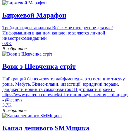
Биржевой Марафон
Трейдинг,идеи ,анализы Всё самое интересное для вас!
Информациия в данном канале не является личной
инвестрекомендацией
0.9K
В избранное
Вовк з Шевченка стріт
Найкращий бізнес-коуч та лайф-менеджер за останню тисячу
років. Мабуть. Бізнес-плани, інвестиції, юридичні поради,
дайджести новин та саморозвиток! Підтримати проект -
https://www.patreon.com/vovkst Питання, зауваження, співпраця
- @teamvs
3.7K
В избранное
Канал ленивого SMMщика