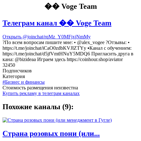
�� Voge Team
Телеграм канал �� Voge Team
Открыть
@joinchat/rqMz_Y0MFjxjNmMy
?По всем вопросам пишите мне: • @alex_vogee ?Отзывы: •
https://t.me/joinchat/iCaO0zdbKVJlZTYy ▪️Канал с обучением:
https://t.me/joinchat/d5jfVmtHNuY5MDQ6 Пригласить друга в
кана: @bizideaa Играем здесь https://coinhour.shop/aviator
32450
Подписчиков
Категория
#Бизнес и финансы
Cтоимость размещения неизвестна
Купить рекламу в телеграм каналах
Похожие каналы (9):
Страна розовых пони (или...