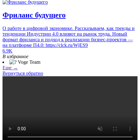
Фриланс будущего
О работе в цифровой экономике. Рассказываем, как тренды и
тенденции Индустрии 4.0 влияют на рынок труда. Новый
формат фриланса и подход к реализации бизнес-проектов —
на платформе П4.0: https://clck.ru/WjES9
6.9K
В избранное
Еще →
Вернуться обратно