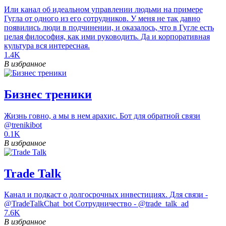
Или канал об идеальном управлении людьми на примере
Гугла от одного из его сотрудников. У меня не так давно
появились люди в подчинении, и оказалось, что в Гугле есть
целая философия, как ими руководить. Да и корпоративная
культура вся интересная.
1.4K
В избранное
Бизнес треники
Жизнь говно, а мы в нем арахис. Бот для обратной связи
@trenikibot
0.1K
В избранное
Trade Talk
Канал и подкаст о долгосрочных инвестициях. Для связи -
@TradeTalkChat_bot Сотрудничество - @trade_talk_ad
7.6K
В избранное