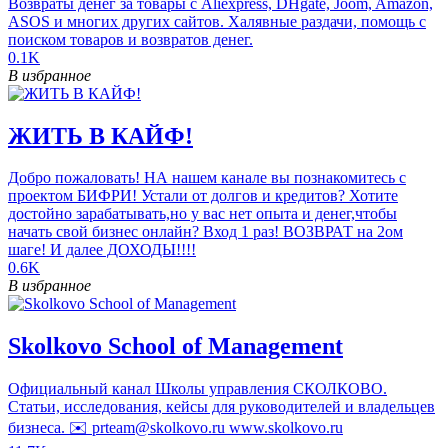
Возвраты денег за товары с Aliexpress, DHgate, Joom, Amazon,
ASOS и многих других сайтов. Халявные раздачи, помощь с
поиском товаров и возвратов денег.
0.1K
В избранное
ЖИТЬ В КАЙФ!
Добро пожаловать! НА нашем канале вы познакомитесь с
проектом БИФРИ! Устали от долгов и кредитов? Хотите
достойно зарабатывать,но у вас нет опыта и денег,чтобы
начать свой бизнес онлайн? Вход 1 раз! ВОЗВРАТ на 2ом
шаге! И далее ДОХОДЫ!!!!
0.6K
В избранное
Skolkovo School of Management
Официальный канал Школы управления СКОЛКОВО.
Статьи, исследования, кейсы для руководителей и владельцев
бизнеса. ✉️ prteam@skolkovo.ru www.skolkovo.ru