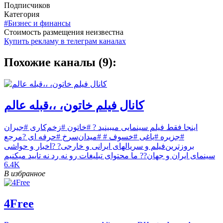
Подписчиков
Категория
#Бизнес и финансы
Cтоимость размещения неизвестна
Купить рекламу в телеграм каналах
Похожие каналы (9):
کانال فیلم خاتون، ،،قبله عالم
اینجا فقط فیلم سینمایی میبینید ? #خاتون #زخم‌کاری #جیران
#جزیره #یاغی #خسوف # #میدان‌سرخ #حرفه ای ?مرجع
بروز‌ترین‌فیلم و سریالهای ایرانی و خارجی? ?اخبار و حواشی
سینمای ایران و جهان?? ما محتوای تبلیغات رو نه رد نه تایید میکنیم
6.4K
В избранное
4Free