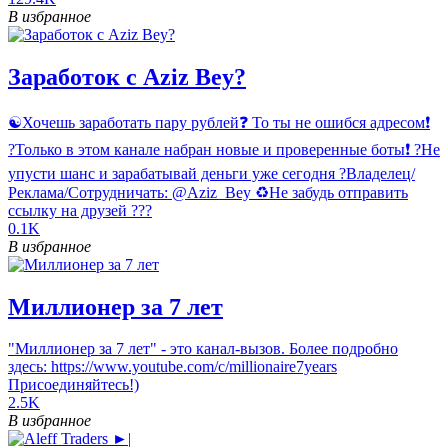
В избранное
Заработок с Aziz Bey?
☯️Хочешь заработать пару рублей❓ То ты не ошибся адресом❗
?️Только в этом канале набран новые и проверенные боты❗ ?Не
упусти шанс и зарабатывай деньги уже сегодня ?Владелец/
Реклама/Сотрудничать: @Aziz_Bey ♻️Не забудь отправить
ссылку на друзей ???
0.1K
В избранное
Миллионер за 7 лет
"Миллионер за 7 лет" - это канал-вызов. Более подробно
здесь: https://www.youtube.com/c/millionaire7years
Присоединяйтесь!)
2.5K
В избранное