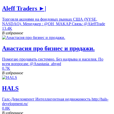
Aleff Traders ►|
Торговля акциями на фондовых рынках США (NYSE,
NASDAQ). Менеджер : @OH_MAKAP Связь: @AleffTrade
13.4K
В избранное
Анастасия про бизнес и продажи.
Помогаю продавать системно. Без надрыва и насилия. По
всем вопросам: @Anastasia_abvgd
0.7K
В избранное
HALS
Галс-Девеломпент Интеллигентная недвижимость http://hals-
development.ru/
0.8K
В избранное