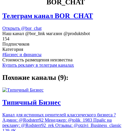
BOR_CHAT
Телеграм канал BOR_CHAT
Открыть
@bor_chat
Наш канал @bor_link магазин @produktsbot
154
Подписчиков
Категория
#Бизнес и финансы
Cтоимость размещения неизвестна
Купить рекламу в телеграм каналах
Похожие каналы (9):
Типичный Бизнес
Канал для истинных ценителей классического бизнеса ?
Админ: @Rodsterr92 Менеджер: @tolik_1983 Прайс на
рекламу: @Rodsterr92_rek Отзывы: @otzivi_Business_classic
129.4K