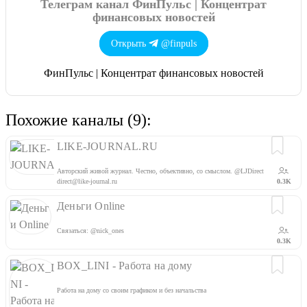
Телеграм канал ФинПульс | Концентрат
финансовых новостей
Открыть
@finpuls
ФинПульс | Концентрат финансовых новостей
Похожие каналы (9):
LIKE-JOURNAL.RU
Авторский живой журнал. Честно, объективно, со смыслом. @LJDirect
direct@like-journal.ru
0.3K
Деньги Online
Связаться: @nick_ones
0.3K
BOX_LINI - Работа на дому
Работа на дому со своим графиком и без начальства