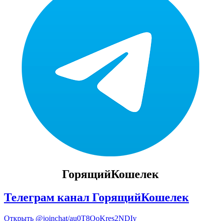
ГорящийКошелек
Телеграм канал ГорящийКошелек
Открыть
@joinchat/au0T8QoKres2NDIy