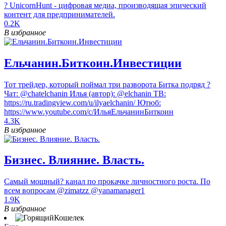
? UnicornHunt - цифровая медиа, производящая эпический
контент для предпринимателей.
0.2K
В избранное
Ельчанин.Биткоин.Инвестиции
Тот трейдер, который поймал три разворота Битка подряд ?
Чат: @chatelchanin Илья (автор): @elchanin ТВ:
https://ru.tradingview.com/u/ilyaelchanin/ Ютюб:
https://www.youtube.com/c/ИльяЕльчанинБиткоин
4.3K
В избранное
Бизнес. Влияние. Власть.
Самый мощный? канал по прокачке личностного роста. По
всем вопросам @zimatzz @yanamanager1
1.9K
В избранное