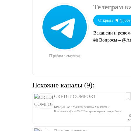
Телеграм ка
Открыть
@jobs_
Вакансии и резюме 
#it Вопросы – @Anas
IT работа в стартапах
Похожие каналы (9):
CREDIT COMFORT
КРЕДИТГА: ? Маиший техника ? Телефон ✅
Бошланғич тўлов 0% ? Энг арзон нарҳлар фақат бизда!
⏳ 24 соат ичида! ? Етказиб бериш бепул! ?‍? Админ
@comfort_adm ?Батафсил: ? 99 844 51 55 ? 97 780 77
5.
44 ? 97 002 80 80 ? 97 002 90 90
Венчур в законе