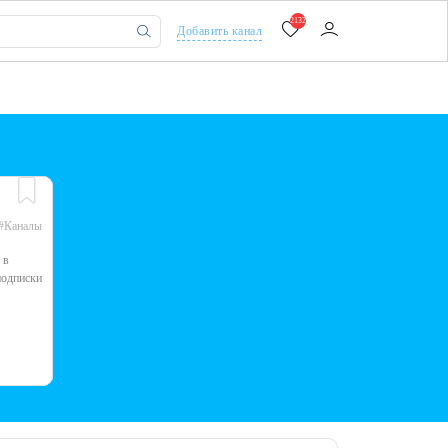
2132
Добавить канал
#Каналы
 в
подписки