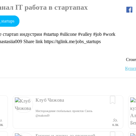
нал IT работа в стартапах
startups
стартап индустрии #startup #silicone #valley #job #work
tasiia009 Share link https://tglink.me/jobs_startups
Cтои
Купит
Клуб Чижова
Месторождение глобальных проектов Связь
@makond9
3K
0.3K
Бизнес и жизнь за границей