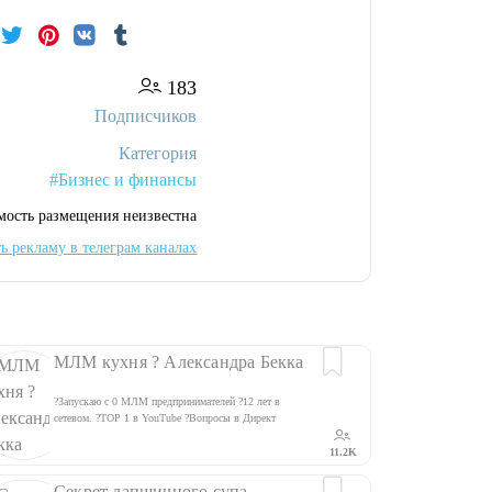
183
Подписчиков
Категория
#Бизнес и финансы
мость размещения неизвестна
ь рекламу в телеграм каналах
МЛМ кухня ? Александра Бекка
?Запускаю с 0 МЛМ предпринимателей ?12 лет в
сетевом. ?ТОР 1 в YouTube ?Вопросы в Директ
@aleksandrbekk ?Бонусы в закрепе? ?Узнать о курсе
https://startupmlm.ru/
11.2K
Секрет лапшичного супа