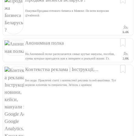
Покупка/Продажа готового бизнеса в Минске. По всем вопросам
@vadermsk
6.4K
Анонимная полка
На Анонимной полке располагаются самые крутые мануалы, пособия,
схемы которые пригодятся вам в интернете и реальной жизни. Гл.
2.8K
Админ: @FakelPro Рекламная сеть - @BelviorAd
Контекстна реклама | Інструкції,...
Без води. Практичні статті з контекстної реклами та веб-аналітики. Тут
корисно клієнтам та спеціалістам. Зв'язок з адміном
@tanyamikhalchenko Вакансії по контекстній рекламі публікую тут
@ppc_vacancy