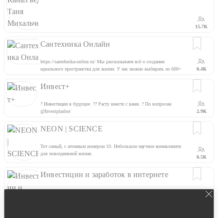
15.7K
Сантехника Онлайн
https://santehnika-online.ru/ Мы рассказываем всё о создании
идеального пространства для жизни. У нас можно выбирать из 600+
0.4K
брендов, а если запутаетесь — проконсультироваться в комментариях
Дискаунтер https://t.me/santehnika_online_tg
Инвест+
? Инвестиции в будущее. ?‍? Расту вместе с вами. ? По вопросам
@Investplasbot
2.9K
NEON | SCIENCE
Тот самый, с атомным номером 10. Небольшое научное коммьюнити
для повседневной жизни.
0.5K
Инвестиции и заработок в интернете
В этой группе можно узнать все о заработке в интернете !
0.7K