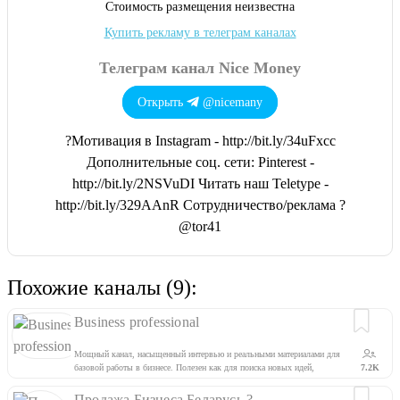
Cтоимость размещения неизвестна
Купить рекламу в телеграм каналах
Телеграм канал Nice Money
Открыть
@nicemany
?Мотивация в Instagram - http://bit.ly/34uFxcc
Дополнительные соц. сети: Pinterest -
http://bit.ly/2NSVuDI Читать наш Teletype -
http://bit.ly/329AAnR Сотрудничество/реклама ?
@tor41
Похожие каналы (9):
Business professional
Мощный канал, насыщенный интервью и реальными материалами для
базовой работы в бизнесе. Полезен как для поиска новых идей,
7.2K
определения трендов, так и для конкретных типов работ.
Продажа Бизнеса Беларусь ?