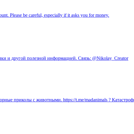
nt. Please be careful, especially if it asks you for money.
ики и другой полезной информацией. Связь: @Nikolay_Creator
ные приколы с животными. https://t.me/madanimals ? Катастрофы 