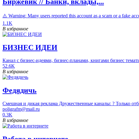
Биржевик // Банки, вклады,...
⚠️ Warning: Many users reported this account as a scam or a fake accou
1.1K
В избранное
БИЗНЕС ИДЕИ
Канал с бизнес-идеями, бизнес-планами, книгами бизнес темат
52.6K
В избранное
Федядичь
Смешная и дикая реклама Дружественные каналы: ? Только отбор
poligrafm@mail.ru
0.3K
В избранное