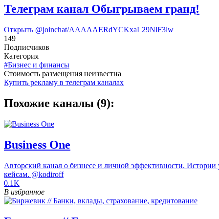
Телеграм канал Обыгрываем гранд!
Открыть
@joinchat/AAAAAERdYCKxaL29NlF3lw
149
Подписчиков
Категория
#Бизнес и финансы
Cтоимость размещения неизвестна
Купить рекламу в телеграм каналах
Похожие каналы (9):
Business One
Авторский канал о бизнесе и личной эффективности. Истории 
кейсам. @kodiroff
0.1K
В избранное