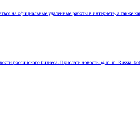
ваться на официальные удаленные работы в интернете, а также к
вости российского бизнеса. Прислать новость: @m_in_Russia_bot 