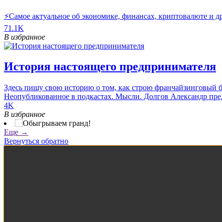
⚡️Самое актуальное об экономике, финансах, криптовалюте и д
71.1K
В избранное
История настоящего предпринимателя
Здесь пишу свою историю о том, как строю франчайзинговый б
Неопубликованное в подкастах. Мысли. Долгов Александр пре
4K
В избранное
Еще →
Вернуться обратно