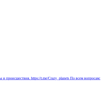
и происшествия. https://t.me/Crazy_planets По всем вопросам: