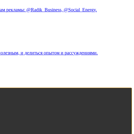
сам рекламы: @Radik_Business, @Social_Energy.
полезным, и делиться опытом и рассуждениями.