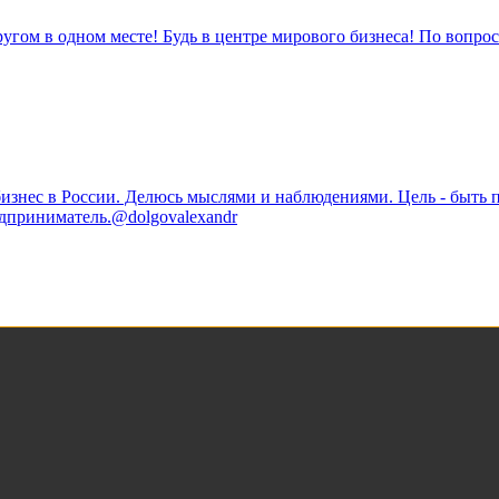
ругом в одном месте! Будь в центре мирового бизнеса! По вопро
изнес в России. Делюсь мыслями и наблюдениями. Цель - быть 
дприниматель.@dolgovalexandr