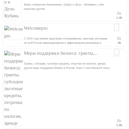
Канал сообщества бизнесменов «Добро и Дело». Начинаем с себя,
помогаем другим.
1.2K
Welcomepro
С 2016 года меняем индустрию гостеприимства, наполняя рестораны
по всей России инновационными и эффективными решениями в
1K
области менеджмента, сервиса, маркетинга, HR, финансов и
производства. Чат: https://t.me/itskovchat Сайт: https://clck.ru/dVuXd
Меры поддержки бизнеса: гранты,...
Гранты, субсидии, льготные кредиты, отсрочки по налогам, аренде,
другие виды поддержки бизнеса в России. https://t.me/Arktika24 связь
@Arktika_Contact
2.3K