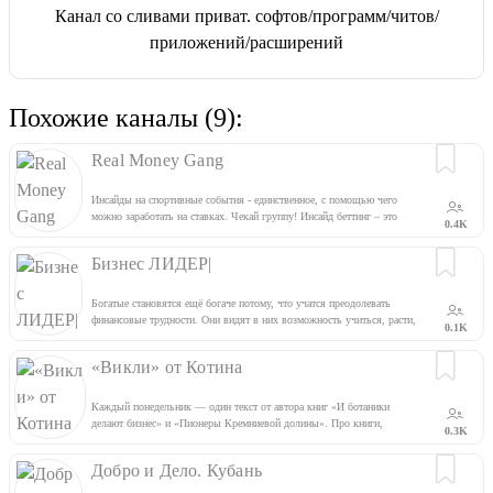
Канал со сливами приват. софтов/программ/читов/
приложений/расширений
Похожие каналы (9):
Real Money Gang
Инсайды на спортивные события - единственное, с помощью чего
можно заработать на ставках. Чекай группу! Инсайд беттинг – это
0.4K
работа на букмекерском рынке на основе уникальной инсайдерской
информации. Связь - @mikemind
Бизнес ЛИДЕР|
Богатые становятся ещё богаче потому, что учатся преодолевать
финансовые трудности. Они видят в них возможность учиться, расти,
0.1K
развиваться и богатеть.| ? Связь, Реклама - @bodya_vdmr ?
«Викли» от Котина
Каждый понедельник — один текст от автора книг «И ботаники
делают бизнес» и «Пионеры Кремниевой долины». Про книги,
0.3K
развитие, предпринимательство, жизнь в Берлине
Добро и Дело. Кубань