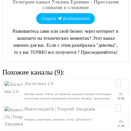
Телеграм канал Ульяна Ермина - Простыми
словами о сложном
Открыть
@oulianaermina
Развиваетесь сами или свой бизнес через интернет и
залипаете на технических моментах? Этот канал
именно для вас. Если с этим разобралась "девочка",
то у вас ТОЧНО все получится ? Присоединяйтесь!
Похожие каналы (9):
Логистика 2.0
Инсайды рынка. Факты для принятия решений и выбора поставщиков.
Актуальные новости современной логистики. Инсайды, предложения,
18.9K
эксклюзивы сюда: @LogisticsFacts
ИнвестократЪ | Георгий Аведиков
Финансы, инвестиции, аналитика. Автор: @AvedikovG
21.9K