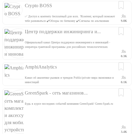
Crypto BOSS
✅ Доступ к контенту бесплатный для всех. ?Контент, который поможет
тебе развиваться ✔️Обзоры по биткоину ✔️Сигналы по альткоинам
9.8K
✔️Разбор фонды ?Краткие сводки новостей? Админ - @B0sS_Crypto
Центр поддержки инжиниринга и...
Официальный канал Центра поддержки инжиниринга и инноваций -
оператора грантовой программы для российских технологических
компаний, реализующих проекты по разработке и созданию
производства продукции под задачи российских корпораций.
0.3K
https://inno-sc.ru/
AmphiAnalytics
Канал об аналитике рынков и трендов Public/private мира экономики и
инвестиций
0.1K
GreenSpark - сеть магазинов...
Будь в курсе последних событий компании GreenSpark! Green-Spark.ru
3.4K