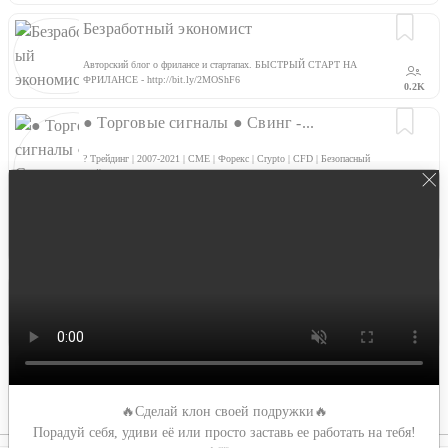
Безработный экономист
Авторский блог о фрилансе и стартапах. БЫСТРЫЙ СТАРТ НА
ФРИЛАНСЕ - http://bit.ly/2MOShF6
0.2K
● Торговые сигналы ● Свинг -...
? Трейдинг | 2007-2021 | CME | Форекс | Crypto | CFD | Безопасный
трейдин:▼ ● Торговая стратегия | CME Swing + ● Подключение
алгоритма от 1000 $ ● Управление вашим капиталом от 5000$ -доход
от 10 до 100% в месяц ? Вопросы, сотрудничество: @SKY_Trade
0.4K
IT Cluster Transcarpathia
Офіційний канал Закарпатського IT кластеру
1.1K
Еще →
🔥Сделай клон своей подружки🔥
Порадуй себя, удиви её или просто заставь ее работать на тебя!