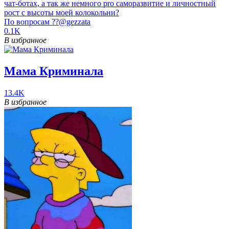
чат-ботах, а так же немного pro саморазвитие и личностный
рост с высоты моей колокольни?
По вопросам ??@gezzata
0.1K
В избранное
Мама Криминала
13.4K
В избранное