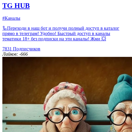
TG HUB
#Каналы
🦾Переходи в наш бот и получи полный доступ в каталог
прямо в телеграм! Удобно! Быстрый доступ в каналы
тематики 18+ без подписки на эти каналы! Жми 💥
7831
Подписчиков
Лайков: -666