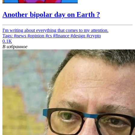
Another bipolar day on Earth ?
I'm writing about everything that comes to my attention.
Tags: #news #opinion #cs #finance #design #crypto
0.1K
В избранное