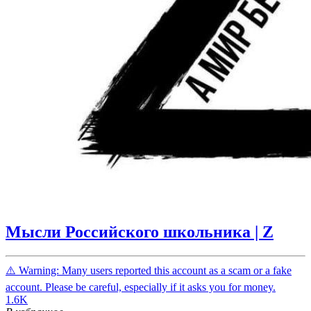
Мысли Российского школьника | Z
⚠️ Warning: Many users reported this account as a scam or a fake
account. Please be careful, especially if it asks you for money.
1.6K