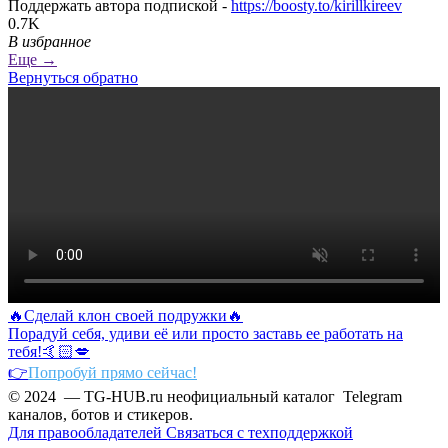
Поддержать автора подпиской -
https://boosty.to/kirillkireev
0.7K
В избранное
Еще →
Вернуться обратно
🔥Сделай клон своей подружки🔥
Порадуй себя, удиви её или просто заставь ее работать на
тебя!🤙🏻💋
👉
Попробуй прямо сейчас!
© 2024 — TG-HUB.ru неофициальный каталог Telegram
каналов, ботов и стикеров.
Для правообладателей
Связаться с техподдержкой