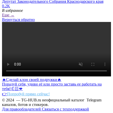
Депутат Законодательного Собрания Краснодарского края
0.2K
В избранное
Еще →
Вернуться обратно
🔥Сделай клон своей подружки🔥
Порадуй себя, удиви её или просто заставь ее работать на
тебя!🤙🏻💋
👉
Попробуй прямо сейчас!
© 2024 — TG-HUB.ru неофициальный каталог Telegram
каналов, ботов и стикеров.
Для правообладателей
Связаться с техподдержкой