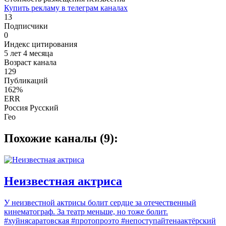
Купить рекламу в телеграм каналах
13
Подписчики
0
Индекс цитирования
5 лет 4 месяца
Возраст канала
129
Публикаций
162%
ERR
Россия Русский
Гео
Похожие каналы (9):
Неизвестная актриса
У неизвестной актрисы болит сердце за отечественный
кинематограф. За театр меньше, но тоже болит.
#хуйнясаратовская #протопроэто #непоступайтенаактёрский