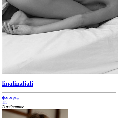
linalinaliali
фотограф
1K
В избранное