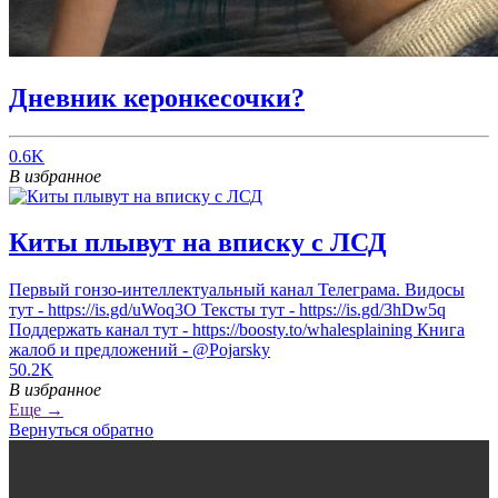
Дневник керонкесочки?
0.6K
В избранное
Киты плывут на вписку с ЛСД
Первый гонзо-интеллектуальный канал Телеграма. Видосы
тут - https://is.gd/uWoq3O Тексты тут - https://is.gd/3hDw5q
Поддержать канал тут - https://boosty.to/whalesplaining Книга
жалоб и предложений - @Pojarsky
50.2K
В избранное
Еще →
Вернуться обратно