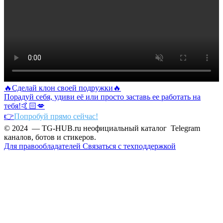
🔥Сделай клон своей подружки🔥
Порадуй себя, удиви её или просто заставь ее работать на
тебя!🤙🏻💋
👉
Попробуй прямо сейчас!
© 2024 — TG-HUB.ru неофициальный каталог Telegram
каналов, ботов и стикеров.
Для правообладателей
Связаться с техподдержкой