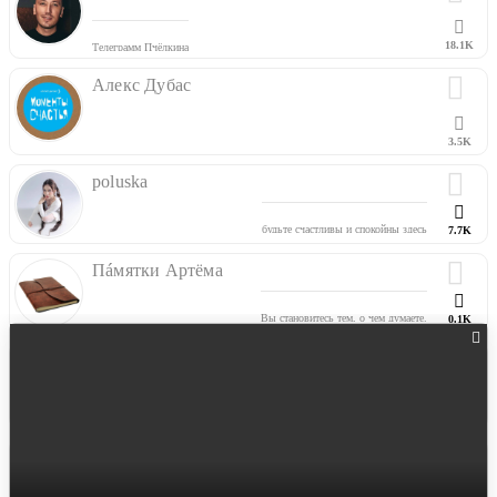
18.1K
Телеграмм Пчёлкина
Алекс Дубас
3.5K
poluska
будьте счастливы и спокойны здесь
7.7K
реклама -
@prolyatch
Пáмятки Артёма
Вы становитесь тем, о чем думаете.
0.1K
Связь
@e3wgg
ЛенинШалаш
0K
обо всём, что не запрещено
Печальная истеричка