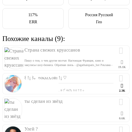
117%
Россия Русский
ERR
Гео
Похожие каналы (9):
Страна свежих круассанов
Пишу о том, о чем другие молчат. Настоящая Франция, кино и
закулисье шоу-бизнеса. Обратная связь - @agathainparis_bot Реклама -
19.1K
https://telega.in/c/agathainparis https://instagram.com/agathamaksofficial
꒰ !¡ ꒱。ⲋⲉⲕⲁⲓⲇⲟʀⲓ !¡ ♡
. ୭ ?˚ ✧(?). ୨:୧ ? !! ⊹
2.3K
( ♡ ) っ game rhythm and more 。♡
ָ࣪ ੭♡̵ ꒱ ¡¡ 。♡ author ;;
@pipecpon
ты сделан из звёзд
ָ࣪ ੭ (!!) . ❀ •｡∩`✧ ִֶָ price -
@pricelistsekaidori
ָ࣪ ੭♡̵ ꒱ ¡¡ 。♡ author 2 ;;
@alucardyoy
0.6K
Улей ?