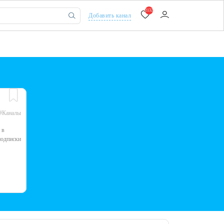
2132
Добавить канал
#Каналы
 в
подписки