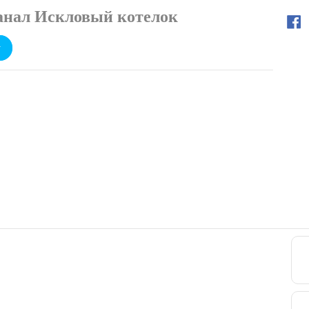
анал Искловый котелок
y