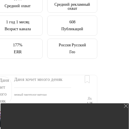
Средний рекламный
Средний охват
охват
1 год 1 месяц
608
Возраст канала
Публикаций
177%
Россия Русский
ERR
Гео
Даня хочет много деняк
первый таргетолог-натурал
лью от 50к$ в месяц на инфобиз и серые ниши
1.3K
Краюшин Сергей
0.3K
Канал «МОЙ РАЙОН» вместе со мной ведут мои