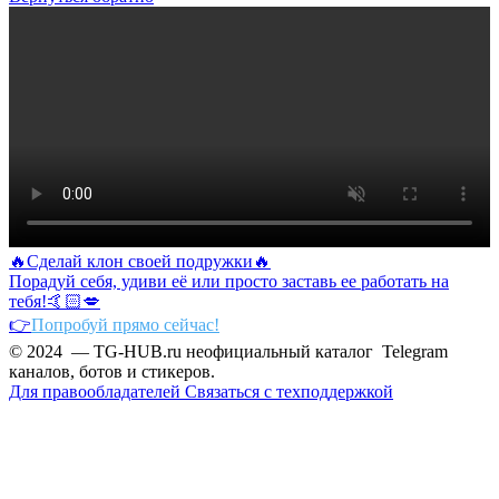
🔥Сделай клон своей подружки🔥
Порадуй себя, удиви её или просто заставь ее работать на
тебя!🤙🏻💋
👉
Попробуй прямо сейчас!
© 2024 — TG-HUB.ru неофициальный каталог Telegram
каналов, ботов и стикеров.
Для правообладателей
Связаться с техподдержкой