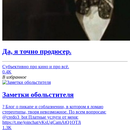
Да, я точно продюсер.
Субъективно про кино и про всё.
0.4K
В избранное
Заметки обольстителя
? Блог о пикапе и соблазнении, в котором я ломаю
стереотипы, творя невозможное. По всем вопросам:
@credo3_bot Платные услуги от меня:
https://t.me/joinchat/vKsUgCamAtQ1OTJi
1.3K