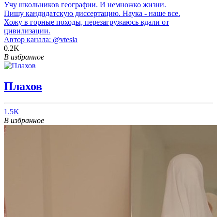
Учу школьников географии. И немножко жизни.
Пишу кандидатскую диссертацию. Наука - наше все.
Хожу в горные походы, перезагружаюсь вдали от
цивилизации.
Автор канала:
@vtesla
0.2K
В избранное
Плахов
1.5K
В избранное