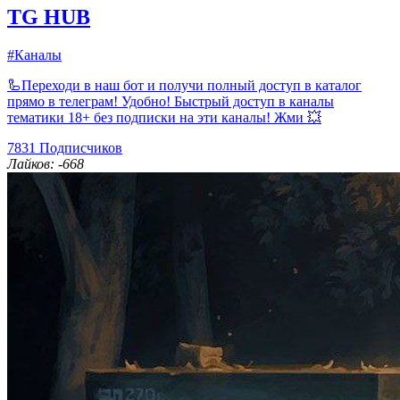
TG HUB
#Каналы
🦾Переходи в наш бот и получи полный доступ в каталог
прямо в телеграм! Удобно! Быстрый доступ в каналы
тематики 18+ без подписки на эти каналы! Жми 💥
7831
Подписчиков
Лайков: -668