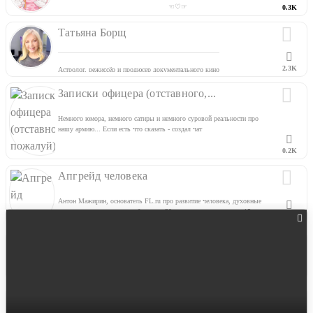
☜♡☞
0.3K
ушла
новый ттгк
https://t.me/meowkinw
Татьяна Борщ
2.3K
Астролог, режиссёр и продюсер документального кино
Записки офицера (отставного,...
Немного юмора, немного сатиры и немного суровой реальности про
нашу армию... Если есть что сказать - создал чат
https://t.me/ofitserskaya_kurilka
0.2K
Апгрейд человека
Антон Мажирин, основатель FL.ru про развитие человека, духовные
практики и реализацию в обществе. 20 лет духовных практик. 15 лет
0.6K
семейной жизни. Автор книги «Один год до пробуждения»
Между нами, девочками?
Мой канал про уборку, готовку.
0.4K
Работаю 5/2 показываю как все успеть ?
По вопросам сотрудничества➡️
Blog_vladivostok
@DzhaliaShabaeva