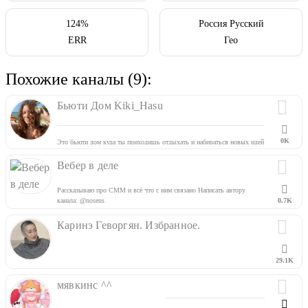
124%
Россия Русский
ERR
Гео
Похожие каналы (9):
Бьюти Дом Kiki_Hasu
0K
Это бьюти дом куда ты приходишь отдыхать и набираться новых идей
▫️тут про уход за кожей лица & тела
▫️расскажу последние бьюти новости
Вебер в деле
▫️поделюсь идеями макияжа & маникюра
Здесь тебе всегда рады ?
Рассказываю про СММ и всё что с ним связано Написать автору
канала: @nosens
0.7K
Каринэ Геворгян. Избранное.
29.1K
мявкинс ^^