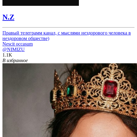
N.Z
Правый телеграмм канал, с мыслями нездорового человека в
нездоровом обществе)
Nescit occasum
@NIMIZU
1.1K
В избранное