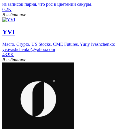
из записок парня, что рос в цветении сакуры.
0.2K
В избранное
YVI
Macro, Crypto, US Stocks, CME Futures. Yuriy Ivashchenko:
yv.ivashchenko@yahoo.com
43.9K
В избранное