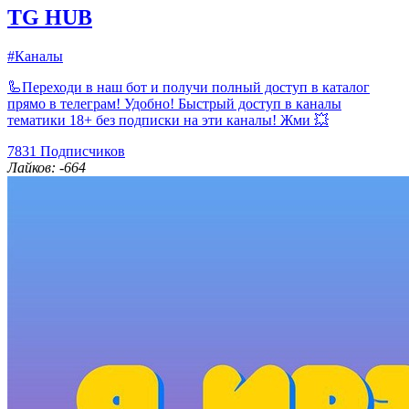
TG HUB
#Каналы
🦾Переходи в наш бот и получи полный доступ в каталог
прямо в телеграм! Удобно! Быстрый доступ в каналы
тематики 18+ без подписки на эти каналы! Жми 💥
7831
Подписчиков
Лайков: -664