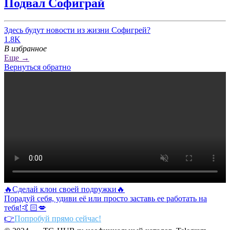
Подвал Софиграй
Здесь будут новости из жизни Софигрей?
1.8K
В избранное
Еще →
Вернуться обратно
🔥Сделай клон своей подружки🔥
Порадуй себя, удиви её или просто заставь ее работать на
тебя!🤙🏻💋
👉
Попробуй прямо сейчас!