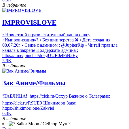
В избранное
lMPROVISLOVE
• Новостной и развлекательный канал о шоу
«Импровизация»? • Без шипперства ❌ • Дата создания
08.07.20г • Связь с админом : @JupiterRip • Читай правила
канала в закрепе Поддержать админа :
https://t.me/joinchat/doegUUE0elFiN2Ey
5.9K
В избранное
Зак Аниме/Фильмы
❗ТАБЛИЦА❗: https://clck.ru/Qcxyp Важное о Телеграме:
https://clck.ru/R9UE9 Шикимори Зака:
https://shikimori.one/Zakviel
6.3K
В избранное
Еще →