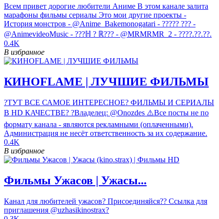
Всем привет дорогие любители Аниме В этом канале залита
марафоны фильмы сериалы Это мои другие проекты -
История монстров - @Anime_Bakemonogatari - ????? ??? -
@AnimevideoMusic - ???ℍ ? ℝ??? - @MRMRMR_2 - ????.??.??.
0.4K
В избранное
КИНОFLAME | ЛУЧШИЕ ФИЛЬМЫ
?ТУТ ВСЕ САМОЕ ИНТЕРЕСНОЕ? ФИЛЬМЫ И СЕРИАЛЫ
В HD КАЧЕСТВЕ? ?Владелец: @Onozdes ⚠️Все посты не по
формату канала - являются рекламными (оплаченными).
Администрация не несёт ответственность за их содержание.
0.4K
В избранное
Фильмы Ужасов | Ужасы...
Канал для любителей ужасов? Присоединяйся?? Ссылка для
приглашения @uzhasikinostrax?
0.3K