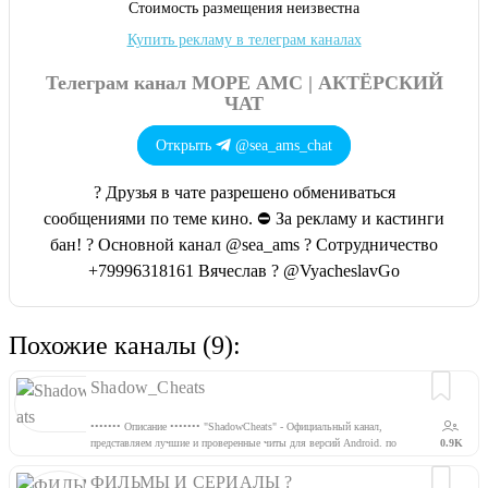
Cтоимость размещения неизвестна
Купить рекламу в телеграм каналах
Телеграм канал МОРЕ АМС | АКТЁРСКИЙ
ЧАТ
Открыть
@sea_ams_chat
? Друзья в чате разрешено обмениваться
сообщениями по теме кино. ⛔ За рекламу и кастинги
бан! ? Основной канал @sea_ams ? Сотрудничество
+79996318161 Вячеслав ? @VyacheslavGo
Похожие каналы (9):
Shadow_Cheats
••••••• Описание ••••••• "ShadowCheats" - Официальный канал,
представляем лучшие и проверенные читы для версий Android. по
0.9K
вопросам писать гл Админу ??‍? Админ – @quinque_asd ??‍? Админ
@Qering ✨ Наш Бот – По рекламе сюда @quinque_asd
ФИЛЬМЫ И СЕРИАЛЫ ?