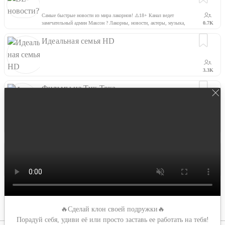
Самые быстрые новости из мира лакорнов! ⚠️18+ Канал ведет
замечательный админ Максон ? Лакорны, новости, актеры, музыка,
0.7K
анонсы предстоящих сериалов
Идеальная семья HD
3.3K
Фильмы из Тик Тока
Новые фильмы каждый день?Подписывайся Для рекламы
обращайтесь сюда ? Работаю с Perfluence @dzZzHaBrAil
2.8K
За кадром
Канал делаю для себе ! Смотрю фильмы ! Ищу материалы по этому
фильму!
0.4K
Еще →
🔥Сделай клон своей подружки🔥
Порадуй себя, удиви её или просто заставь ее работать на тебя!