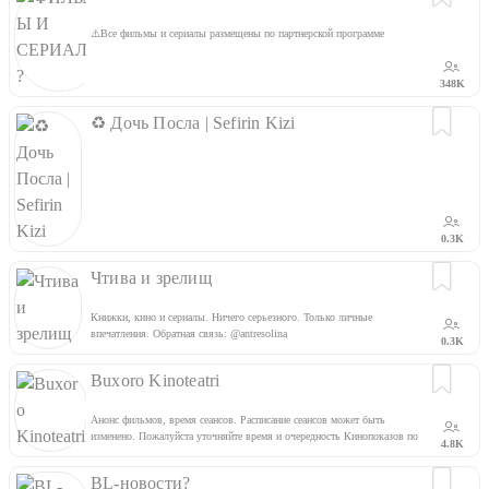
⚠️Все фильмы и сериалы размещены по партнерской программе
348K
♻️ Дочь Посла | Sefirin Kizi
0.3K
Чтива и зрелищ
Книжки, кино и сериалы. Ничего серьезного. Только личные
впечатления. Обратная связь: @antresolina
0.3K
Buxoro Kinoteatri
Анонс фильмов, время сеансов. Расписание сеансов может быть
изменено. Пожалуйста уточняйте время и очередность Кинопоказов по
4.8K
телефону + 998 93 453-47-33, + 998 90 614-20-01 Инстаграм:
https://www.instagram.com/buxoro_kinoteatri
BL-новости?