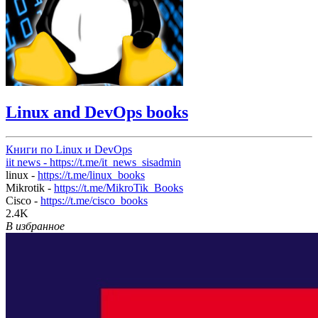
Linux and DevOps books
Книги по Linux и DevOps
iit news -
https://t.me/it_news_sisadmin
linux -
https://t.me/linux_books
Mikrotik -
https://t.me/MikroTik_Books
Cisco -
https://t.me/cisco_books
2.4K
В избранное