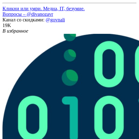
Кликни или умри. Медиа, IT, безумие.
Вопросы –
@divanozavr
Канал со скидками:
@govnali
19K
В избранное