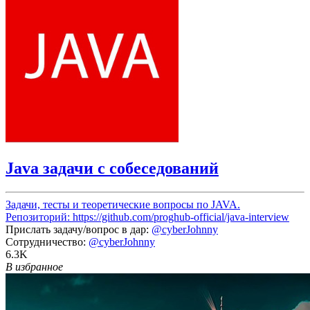
Java задачи с собеседований
Задачи, тесты и теоретические вопросы по JAVA.
Репозиторий:
https://github.com/proghub-official/java-interview
Прислать задачу/вопрос в дар:
@cyberJohnny
Сотрудничество:
@cyberJohnny
6.3K
В избранное