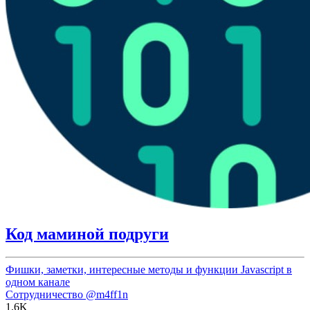
Код маминой подруги
Фишки, заметки, интересные методы и функции Javascript в
одном канале
Сотрудничество
@m4ff1n
1.6K