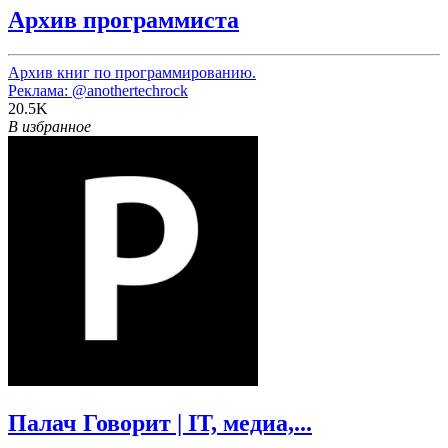
Архив программиста
Архив книг по программированию.
Реклама:
@anothertechrock
20.5K
В избранное
Палач Говорит | IT, медиа,...