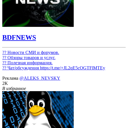
BDFNEWS
?? Новости СМИ и форумов.
?? Обзоры товаров и услуг.
?? Полезная информация.
?? Чат/обсуждения
https://t.me/+JL2qE5cOGTFlMTEy
Реклама
@ALEKS_NEVSKY
2K
В избранное