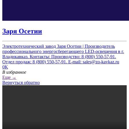
Заря Осетии
Электротехнический завод Заря Осетии | Производитель
профессионального энергосберегающего LED-освещения в г.
Владикавказ. Контакты: Производство: 8 (800) 550-57-91.
Отдел продаж: 8 (800) 550-57-91. E-mail: sales@zo-kavkaz.ru
0K
В избранное
Еще →
Вернуться обратно