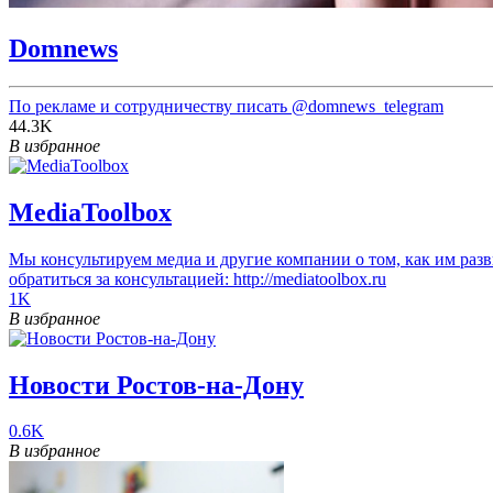
Domnews
По рекламе и сотрудничеству писать
@domnews_telegram
44.3K
В избранное
MediaToolbox
Мы консультируем медиа и другие компании о том, как им раз
обратиться за консультацией: http://mediatoolbox.ru
1K
В избранное
Новости Ростов-на-Дону
0.6K
В избранное