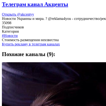
Телеграм канал Акценты
Открыть
@akcentyy
Новости Украины и мира. ? @reklama4you - сотрудничество/рек
35098
Подписчиков
Категория
#Новости
Cтоимость размещения неизвестна
Купить рекламу в телеграм каналах
Похожие каналы (9):