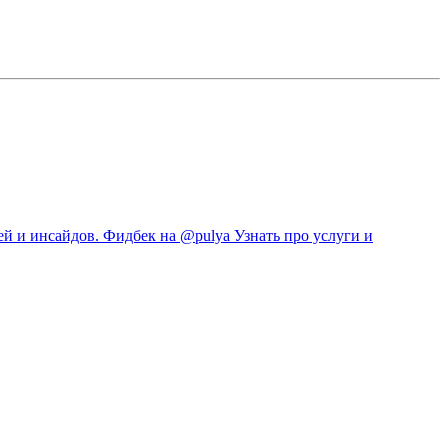
й и инсайдов. Фидбек на @pulya Узнать про услуги и