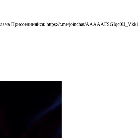
лама Присоединяйся: https://t.me/joinchat/AAAAAFSGIqc0IJ_Vkk