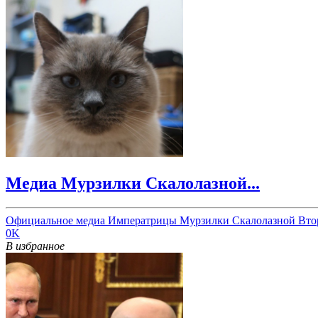
Медиа Мурзилки Скалолазной...
Официальное медиа Императрицы Мурзилки Скалолазной Вто
0K
В избранное