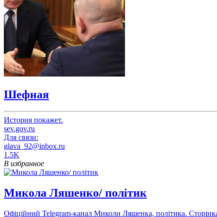
Шефная
История покажет.
sev.gov.ru
Для связи:
glava_92@inbox.ru
1.5K
В избранное
Микола Ляшенко/ політик
Офіційний Telegram-канал Миколи Ляшенка, політика. Сторінка у