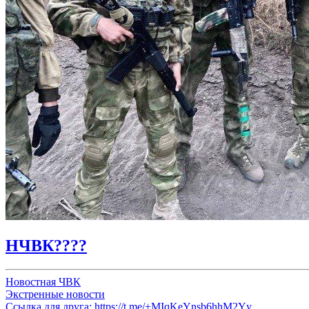
НЧВК????
Новостная ЧВК
Экстренные новости
Ссылка для друга:
https://t.me/+MIqKeYnsb6hhM2Yy