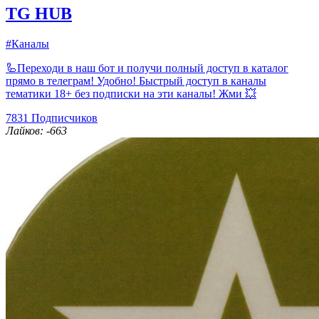
TG HUB
#Каналы
🦾Переходи в наш бот и получи полный доступ в каталог
прямо в телеграм! Удобно! Быстрый доступ в каналы
тематики 18+ без подписки на эти каналы! Жми 💥
7831
Подписчиков
Лайков: -663