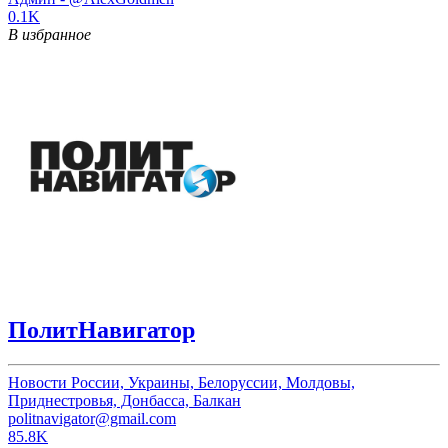
0.1K
В избранное
ПолитНавигатор
Новости России, Украины, Белоруссии, Молдовы,
Приднестровья, Донбасса, Балкан
politnavigator@gmail.com
85.8K