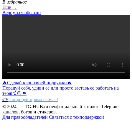
В избранное
Еще →
Вернуться обратно
🔥Сделай клон своей подружки🔥
Порадуй себя, удиви её или просто заставь ее работать на
тебя!🤙🏻💋
👉
Попробуй прямо сейчас!
© 2024 — TG-HUB.ru неофициальный каталог Telegram
каналов, ботов и стикеров.
Для правообладателей
Связаться с техподдержкой