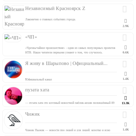
Поддержите проект: boosty.to/mediagroza
Краснодарский край, Кубань, Сочи
Независимый Красноярск Z
Лаконично о главных событиях города.
2.9K
«ЧП»
«Чрезвычайное происшествие» - один из самых популярных проектов
НТВ. Наши читатели первыми узнают о том, что случилось.
0.6K
Я живу в Шарыпово | Официальный...
1.4K
❗️Официальный канал
«Я живу в Шарыпово» — сообщество № 1 в городе.
Мы предлагаем самые актуальные и эксклюзивные новости.
пузата хата
По вопросам новостей и рекламы пишите в личку нашего сообщества
ВКонтакте.
— пузата хата это крупный новостной паблик-архив посвящённый 89
13.3K
скваду и еблану jojohf
— предложить свою новость вы можете в бот-предложку
@puzatuybot
Чижик
— личные телеграмм каналы админов
@shuniji
|
@ffhb457
|
@alonantimonia
1.4K
Чижик Пыжик — новости про людей и для людей: коротко и ясно
рассказываем о событиях, которые волнуют жителей Петербурга.