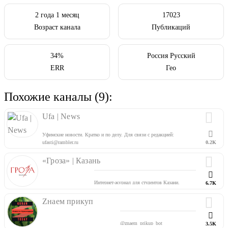
2 года 1 месяц
17023
Возраст канала
Публикаций
34%
Россия Русский
ERR
Гео
Похожие каналы (9):
Ufa | News
Уфимские новости. Кратко и по делу. Для связи с редакцией:
ufasti@rambler.ru
0.2K
«Гроза» | Казань
Интернет-журнал для студентов Казани.
6.7K
https://groza.media/
Для связи:
@grozalistens
Zнаем прикуп
Залетайте к нам в чатик:
@communitygroza_kzn
Подписывайтесь:
vk.com/mediagroza_kzn
@znaem_prikup_bot
3.5K