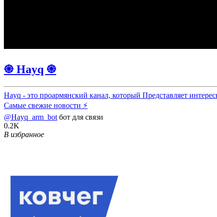
֎ Hayq ֎
Hayq - это проармянский канал, который Представляет интере
Самые свежие новости ⚡️
@Hayq_arm_bot
бот для связи
0.2K
В избранное