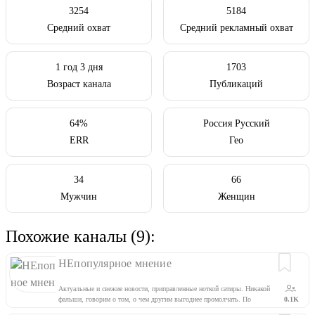
3254
5184
Средний охват
Средний рекламный охват
1 год 3 дня
1703
Возраст канала
Публикаций
64%
Россия Русский
ERR
Гео
34
66
Мужчин
Женщин
Похожие каналы (9):
НЕпопулярное мнение
Актуальные и свежие новости, приправленные ноткой сатиры. Никакой
фальши, говорим о том, о чем другим выгоднее промолчать. По
0.1K
вопросам рекламы: @GregoryRoflyanov