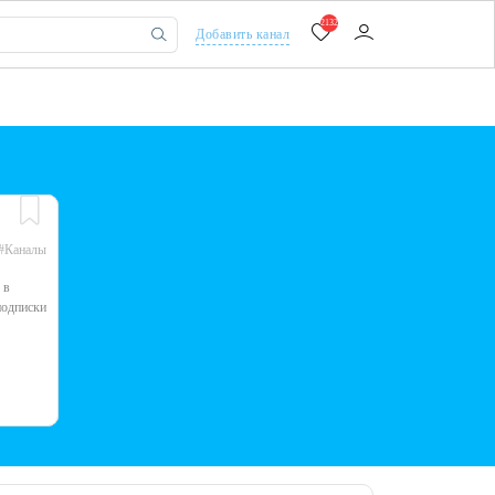
2132
Добавить канал
#Каналы
 в
подписки