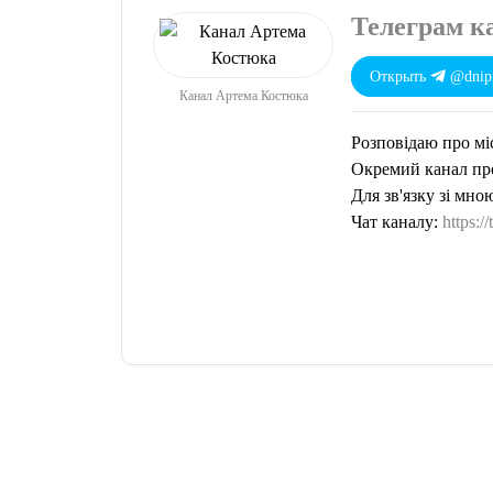
Телеграм к
Открыть
@dnipr
Канал Артема Костюка
Розповідаю про міс
Окремий канал пр
Для зв'язку зі мно
Чат каналу:
https