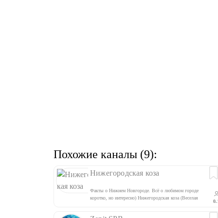
Похожие каналы (9):
Нижегородская коза
Факты о Нижнем Новгороде. Всё о любимом городе
коротко, но интересно) Нижегородская коза (Веселая
0.
коза) - шуточное название герба Нижнего Новгорода со
времен Нижегородской ярмарки. По всем вопросам -