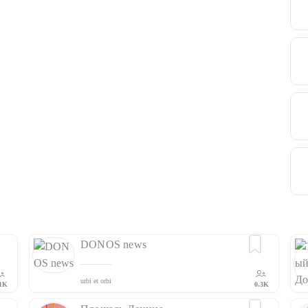
DONOS news
urbi et orbi
1K
0.3K