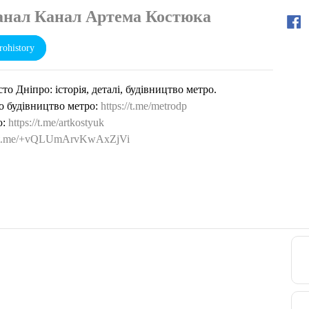
анал Канал Артема Костюка
ohistory
то Дніпро: історія, деталі, будівництво метро.
о будівництво метро:
https://t.me/metrodp
ю:
https://t.me/artkostyuk
://t.me/+vQLUmArvKwAxZjVi