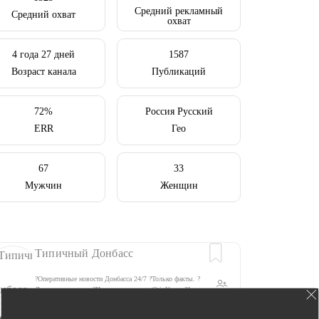
Средний рекламный
Средний охват
охват
4 года 27 дней
1587
Возраст канала
Публикаций
72%
Россия Русский
ERR
Гео
67
33
Мужчин
Женщин
Типичный Донбасс
?Оперативные новости Донбасса 24/7 ?Только факты. ?
Деньги не просим. ?Прислать новость @tipKmen ??
9.9K
Донбасс - это Украина!