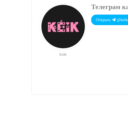
Телеграм к
Открыть
@keiko
KéiK