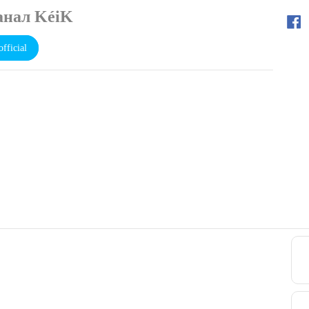
анал KéiK
fficial