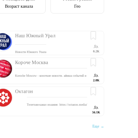
Возраст канала
Гео
Наш Южный Урал
0.2K
Новости Южного Урала
Короче Москва
Koroche Moscow - короткие новости, афиша событий и
уникальные гифки столицы
2.8K
С нами нескучно, ссылка для приглашения -
t.me/koroche_moscow
Оκτагон
Связь -
@tropikot
Телеграм-канал издания:
https://octagon.media/
УрФО
@octagon_ural
34.1K
СЗФО
@octagon_szfo
СФО
@octagon_sibir
Крым
@octagon_crimea
Еще →
ДФО
@octagon_vostok
Обратная связь
реклама: ad@octagon.media