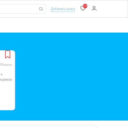
2128
Добавить канал
#Каналы
 в
подписки