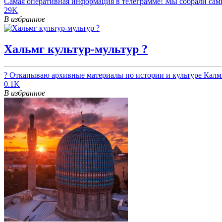
Самая оперативная информация в телеграмме! Мы собрали сам
29K
В избранное
Хальмг культур-мультур ?
? Откапываю архивные материалы по истории и культуре Калмы
0.1K
В избранное