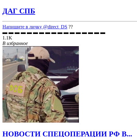
ДАГ СПБ
Напишите в личку
@direct_DS
??
▬ ▬ ▬ ▬ ▬ ▬ ▬ ▬ ▬ ▬ ▬ ▬ ▬ ▬ ▬ ▬ ▬
1.1K
В избранное
НОВОСТИ СПЕЦОПЕРАЦИИ РФ В...