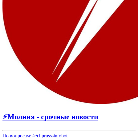
⚡️Молния - срочные новости
По вопросам:
@chprusssinfobot