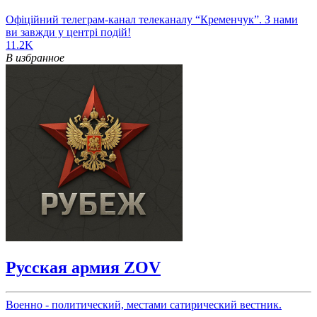
Офіційний телеграм-канал телеканалу “Кременчук”. З нами
ви завжди у центрі подій!
11.2K
В избранное
Русская армия ZOV
Военно - политический, местами сатирический вестник.