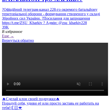
?Офіційний телеграм-канал 228-го окремого батальйону
територіальної оборони - формування створеного у складі
Збройних сил України. ?Посилання для запрошення
https://t.me/ZSU_Kharkiv ? Адмін: @zsu_kharkiv228
39K
В избранное
Еще →
Вернуться обратно
🔥Сделай клон своей подружки🔥
Порадуй себя, удиви её или просто заставь ее работать на
тебя!🤙🏻💋