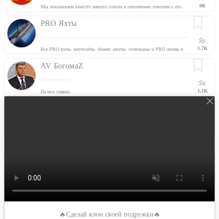
0K
Мы показываем красоту нашего города и откровенно говорим о его
проблемах.
PRO Яхты
1.7K
Все PRO яхты, вертолёты, бизнес джеты, суперкары и PRO жизнь в
стиле luxury. Новости от Worldmarine.ru. Info@worldmarine.ru
AV БогомаZ
1.1K
На пол ставки.
Вечерний Мариуполь
Качественная и важная информация о жизни города в бесплатном и
удобном формате. Предложить новость: @VMar_news_bot
2.2K
Гуманітарний штаб УСЛ
"Українська студентська ліга" - неприбуткова організація, яка об’єднує
понад 60 українських Університетів. У зв’язку з війною в Україні
0.6K
наша організація зосередилася на гуманітарній допомозі постраждалим
та захисникам України.
Еще →
🔥Сделай клон своей подружки🔥