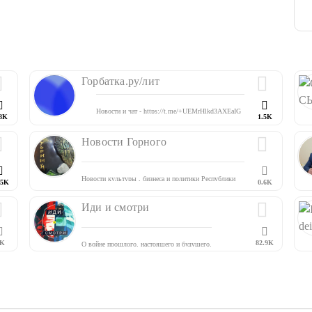
Горбатка.ру/лит
Новости и чат -
https://t.me/+UEMrHlkd3AXEaIG_
8K
1.5K
post@gorbatka.ru
Новости Горного
Новости культуры , бизнеса и политики Республики
.5K
0.6K
Алтай.
Иди и смотри
K
82.9K
О войне прошлого, настоящего и будущего.
Мы не закрываем глаза.