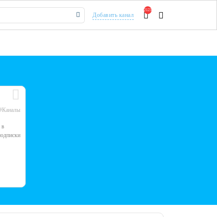
2123
Добавить канал
#Каналы
 в
подписки