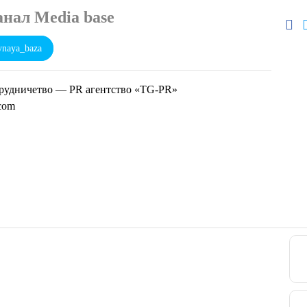
анал Media base
naya_baza
рудничетво — PR агентство «TG-PR»
.com