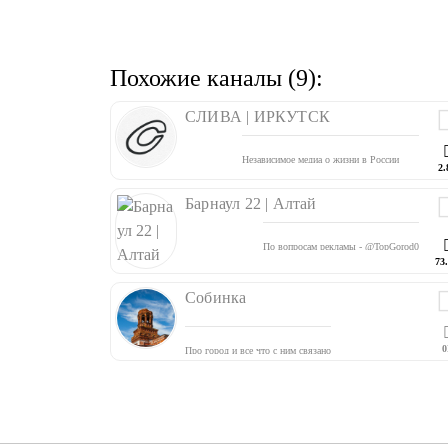
Похожие каналы (9):
СЛИВА | ИРКУТСК
Независимое медиа о жизни в России
2.
Связаться с редакцией:
@sliva_channelbot
Сайт: sliva-channel.ru
Барнаул 22 | Алтай
YouTube: youtube.com/@sliva_channel
ВКонтакте: vk.com/sliva_channel
По вопросам рекламы -
@TopGorod0
73
Собинка
0
Про город и все что с ним связано