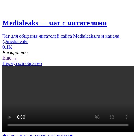
Medialeaks — чат с читателями
Чат для общения читателей сайта Medialeaks.ru и канала
@medialeaks
0.1K
В избранное
Еще →
Вернуться обратно
🔥Сделай клон своей подружки🔥