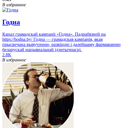
В избранное
Годна
Канал грамадскай кампаніі «Годна». Падрабязней на
https://hodna.by/ Годна — грамадская кампанія, якая
прысвечана вывучэнню, развіццю і далейшаму фармаванню
беларускай нацыянальнай ідэнтычнасці.
2.8K
В избранное