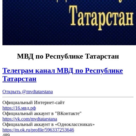
МВД по Республике Татарстан
Телеграм канал МВД по Республике
Татарстан
Открыть
@mvdtatarstana
Официальный Интернет-сайт
https://16.мвд.рф
Официальный аккаунт в "ВКонтакте"
https://vk.com/mvdtatarstana
Официальный аккаунт в «Одноклассниках»
https://m.ok.ru/profile/596337253646
489