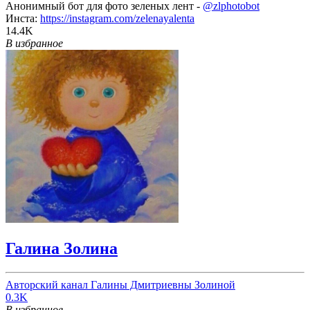
Анонимный бот для фото зеленых лент -
@zlphotobot
Инста:
https://instagram.com/zelenayalenta
14.4K
В избранное
Галина Золина
Авторский канал Галины Дмитриевны Золиной
0.3K
В избранное