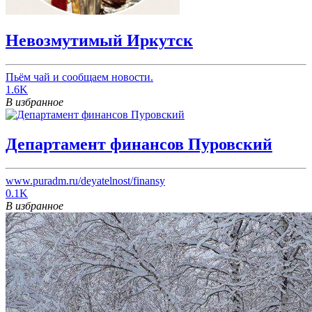
Невозмутимый Иркутск
Пьём чай и сообщаем новости.
1.6K
В избранное
Департамент финансов Пуровский
www.puradm.ru/deyatelnost/finansy
0.1K
В избранное