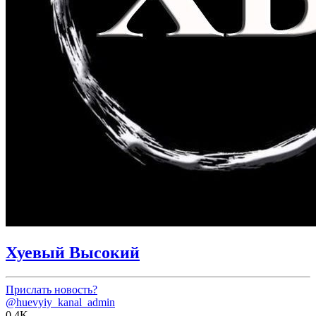
Хуевый Высокий
Прислать новость?
@huevyiy_kanal_admin
0.4K