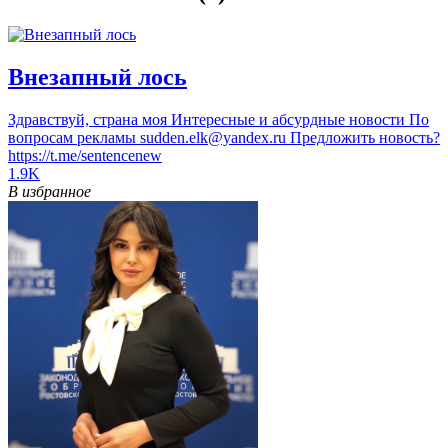
Внезапный лось
Здравствуй, страна моя Интересные и абсурдные новости По
вопросам рекламы sudden.elk@yandex.ru Предложить новость?
https://t.me/sentencenew
1.9K
В избранное