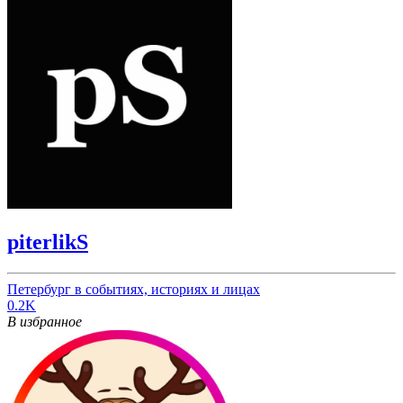
piterlikS
Петербург в событиях, историях и лицах
0.2K
В избранное