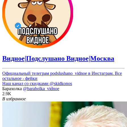
Видное️|Подслушано Видное|Москва
Официальный телеграм podslushano_vidnoe в Инстаграм. Все
остальное - фейки
Наш канал со скидками
@skidkonos
Барахолка
@baraholka_vidnoe
2.9K
В избранное