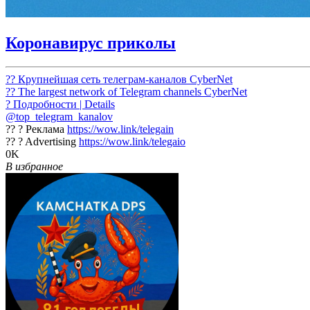
Коронавирус приколы
?? Крупнейшая сеть телеграм-каналов CyberNet
?? The largest network of Telegram channels CyberNet
? Подробности | Details
@top_telegram_kanalov
?? ? Реклама
https://wow.link/telegain
?? ? Advertising
https://wow.link/telegaio
0K
В избранное