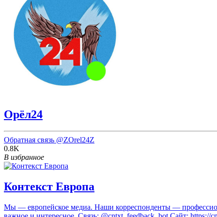
Орёл24
Обратная связь
@ZOrel24Z
0.8K
В избранное
Контекст Европа
Мы — европейское медиа. Наши корреспонденты — профессиона
важное и интересное. Связь: @cntxt_feedback_bot Сайт: https://cn