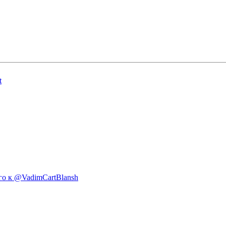
t
го к @VadimCartBlansh