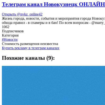
Телеграм канал Новокузнецк ОНЛАЙН
Открыть
@nvkz_online42
Жизнь города, новости, события и мероприятия города Новокузн
обхода правил - в спамеры и в бан! По всем вопросам - @marr
1062
Подписчиков
Категория
#Новости
Cтоимость размещения неизвестна
Купить рекламу в телеграм каналах
Похожие каналы (9):