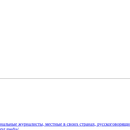
льные журналисты, местные в своих странах, русскоговорящие
txt.media/