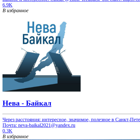
6.9K
В избранное
Нева - Байкал
Через расстояния: интересное, значимое, полезное в Санкт-Пет
Почта: neva-baikal2021@yandex.ru
0.3K
В избранное