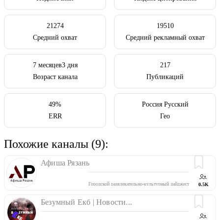
21274
19510
Средний охват
Средний рекламный охват
7 месяцев3 дня
217
Возраст канала
Публикаций
49%
Россия Русский
ERR
Гео
Похожие каналы (9):
Афиша Рязань
Городской развлекательно-культурный дайджест
0.5K
Группа ВКонтакте:
https://vk.com/afisharyazan
Безумный Екб | Новости...