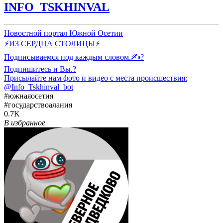
INFO_TSKHINVAL
Новостной портал Южной Осетии
⚡️ИЗ СЕРДЦА СТОЛИЦЫ⚡️
Подписываемся под каждым словом.✍?
Подпишитесь и Вы.?
Присылайте нам фото и видео с места происшествия:
@Info_Tskhinval_bot
#южнаяосетия
#государствоалания
0.7K
В избранное