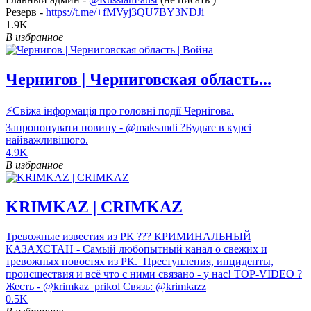
Резерв -
https://t.me/+fMVyj3QU7BY3NDJi
1.9K
В избранное
Чернигов | Черниговская область...
⚡️Свіжа інформація про головні події Чернігова.
Запропонувати новину - @maksandi ?Будьте в курсі
найважливішого.
4.9K
В избранное
KRIMKAZ | CRIMKAZ
Тревожные известия из РК ??? КРИМИНАЛЬНЫЙ
КАЗАХСТАН - Самый любопытный канал о свежих и
тревожных новостях из РК. Преступления, инциденты,
происшествия и всё что с ними связано - у нас! TOP-VIDEO ?
Жесть - @krimkaz_prikol Связь: @krimkazz
0.5K