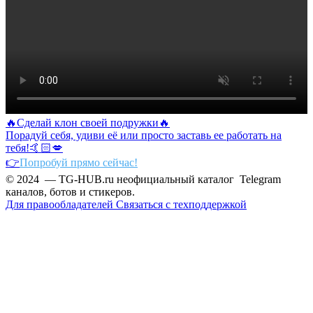
🔥Сделай клон своей подружки🔥
Порадуй себя, удиви её или просто заставь ее работать на
тебя!🤙🏻💋
👉
Попробуй прямо сейчас!
© 2024 — TG-HUB.ru неофициальный каталог Telegram
каналов, ботов и стикеров.
Для правообладателей
Связаться с техподдержкой