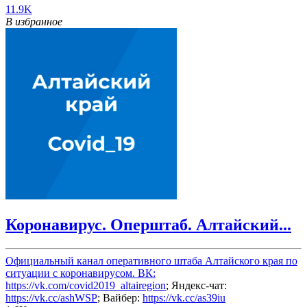
11.9K
В избранное
Коронавирус. Оперштаб. Алтайский...
Официальный канал оперативного штаба Алтайского края по
ситуации с коронавирусом. ВК:
https://vk.com/covid2019_altairegion
; Яндекс-чат:
https://vk.cc/ashWSP
; Вайбер:
https://vk.cc/as39iu