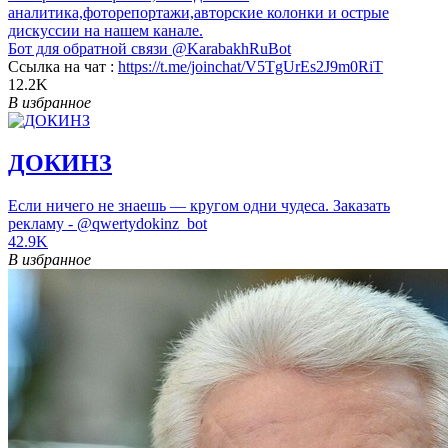
аналитика,фоторепортажи,авторские колонки и острые
дискуссии на нашем канале.
Бот для обратной связи
@KarabakhRuBot
Ссылка на чат :
https://t.me/joinchat/V5TgUrEs2J9m0RiT
12.2K
В избранное
ДОКИНЗ
Если ничего не знаешь — кругом одни чудеса. Заказать
рекламу - @qwertydokinz_bot
42.9K
В избранное