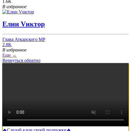
1.6K
В избранное
Елин Vиктор
Глава Аткарского МР
2.8K
В избранное
Еще →
Вернуться обратно
🔥Сделай клон своей подружки🔥