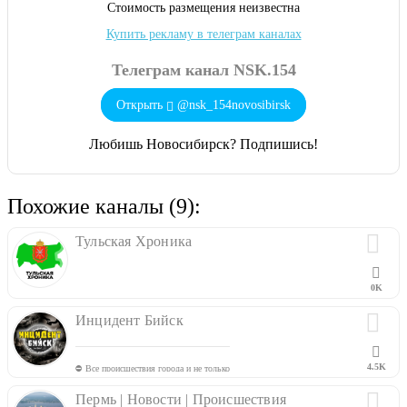
Cтоимость размещения неизвестна
Купить рекламу в телеграм каналах
Телеграм канал NSK.154
Открыть
@nsk_154novosibirsk
Любишь Новосибирск? Подпишись!
Похожие каналы (9):
Тульская Хроника
0K
Инцидент Бийск
4.5K
⛔️ Все происшествия города и не только
Пермь | Новости | Происшествия