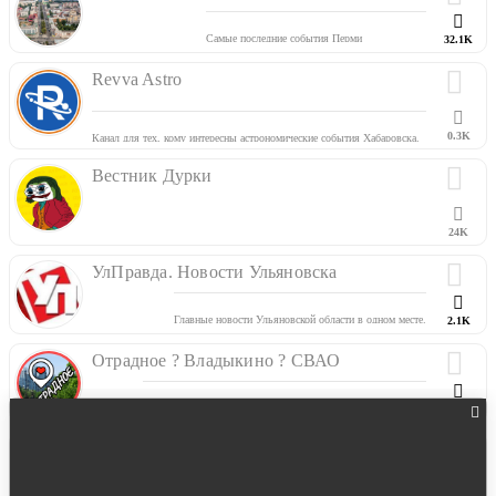
Самые последние события Перми
32.1K
Новости, происшествия, мероприятия
Revva Astro
По вопросам рекламы обращаться к
@Lionizez
0.3K
Канал для тех, кому интересны астрономические события Хабаровска.
Здесь публикуются объявления о проведении «тротуарных»
наблюдений, лекций, а также фотоотчеты и астрофотографии.
Вестник Дурки
24K
УлПравда. Новости Ульяновска
Главные новости Ульяновской области в одном месте.
2.1K
Прислать новость можно сюда -
@YuliaNyykina
Отрадное ? Владыкино ? СВАО
?Официальный паблик района Отрадное в СВАО, г. Москва.
3.9K
instagram.com/otradnoe_moskva/
vk.com/v_medvedkovo
Про Мой район
?Соседи:
@altufyevo_lianozovo
и
@vmedvedkovo
?? Подписывайтесь! ?‍?‍?‍?
?? По рекламе пишите
@MoscowHubBot
или
@weblabel