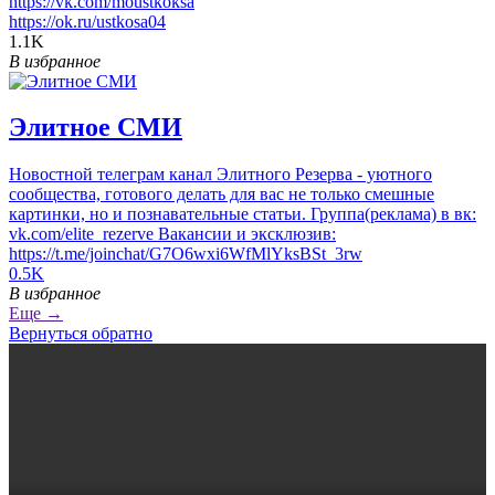
https://vk.com/moustkoksa
https://ok.ru/ustkosa04
1.1K
В избранное
Элитное СМИ
Новостной телеграм канал Элитного Резерва - уютного
сообщества, готового делать для вас не только смешные
картинки, но и познавательные статьи. Группа(реклама) в вк:
vk.com/elite_rezerve Вакансии и эксклюзив:
https://t.me/joinchat/G7O6wxi6WfMlYksBSt_3rw
0.5K
В избранное
Еще →
Вернуться обратно