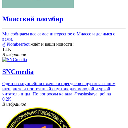
Миасский пломбир
Мы собираем все самое интересное о Миассе и делимся с
вами.
@Plombeerbot
ждёт и ваши новости!
1.1K
В избранное
SNCmedia
Один из крупнейших женских ресурсов в русскоязычном
интернете и постоянный спутник для молодой и яркой
читательницы. По вопросам канала @yasinskaya_polina
0.2K
В избранное