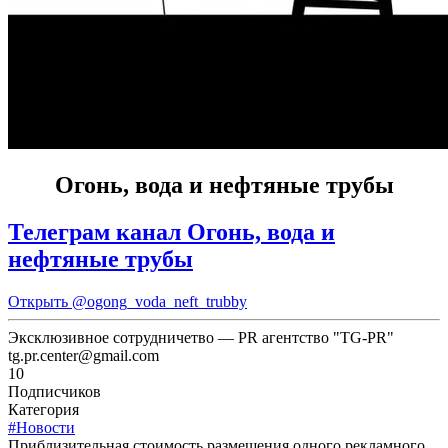
Огонь, вода и нефтяные трубы
Телеграм канал Огонь, вода и
нефтяные трубы
Открыть
@ogong_voda_neft_trubby
Эксклюзивное сотрудничетво — PR агентство "TG-PR"
tg.pr.center@gmail.com
10
Подписчиков
Категория
#Новости
Приблизительная стоимость размещения одного рекламного