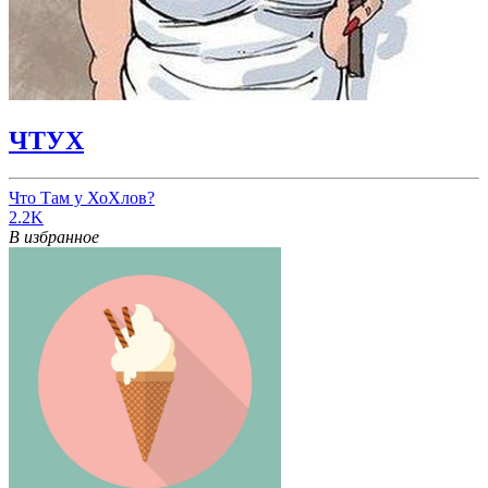
ЧТУХ
Что Там у ХоХлов?
2.2K
В избранное