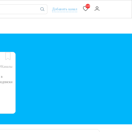
2136
Добавить канал
#Каналы
 в
подписки