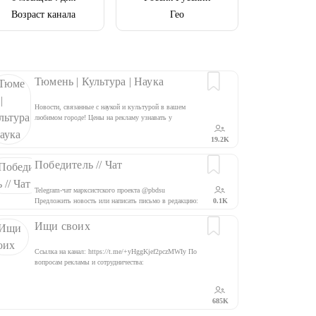
Возраст канала
Гео
Тюмень | Культура | Наука
Новости, связанные с наукой и культурой в вашем
любимом городе! Цены на рекламу узнавать у
@Marina_Miss
19.2K
Победитель // Чат
Telegram-чат марксистского проекта @pbdsu
Предложить новость или написать письмо в редакцию:
0.1K
@pbd_contact_bot ЗАПРЕЩЕНЫ: Мат, оскорбления,
пропаганда человеконенавистнических идей.
Ищи своих
Ссылка на канал: https://t.me/+yHggKjef2pczMWIy По
вопросам рекламы и сотрудничества:
@nikolay_bodenko
685K