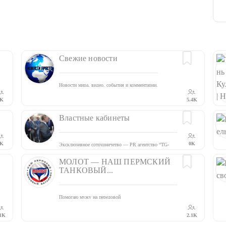
Свежие новости
Новости мира, видео, события и комментарии.
K
5.4K
Властные кабинеты
K
0K
Эксклюзивное сотрудничетво — PR агентство “TG-
PR” tg.pr.center@gmail.com
МОЛОТ — НАШ ПЕРМСКИЙ
ТАНКОВЫЙ...
Помогаю мужу на передовой
Сбор гуманитарной помощи пермскому танковому
батальону Молот и другим подразделениям, где воюют
1K
2.1K
наши земляки. Производство турникетов, тактических