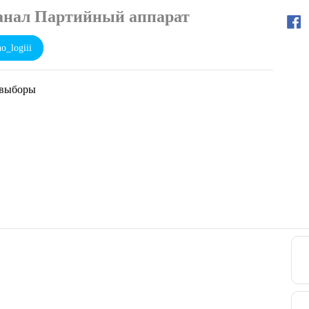
анал Партийный аппарат
_logiii
 выборы