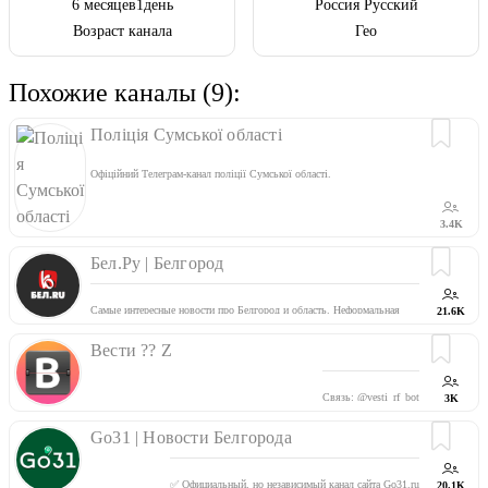
6 месяцев1день
Россия Русский
Возраст канала
Гео
Похожие каналы (9):
Поліція Cумської області
Офіційний Телеграм-канал поліції Cумської області.
3.4K
Бел.Ру | Белгород
Самые интересные новости про Белгород и область. Неформальная
21.6K
Площадка редакции
https://bel.ru/
Прислать новость:
@BelRu_bot
Вести ?? Z
Мы на Яндекс Дзен:
https://zen.yandex.ru/bel.ru
Мы в TikTok:
https://vm.tiktok.com/ZSJ1ctYoH/
Связь:
@vesti_rf_bot
3K
Go31 | Новости Белгорода
✅ Официальный, но независимый канал сайта Go31.ru
20.1K