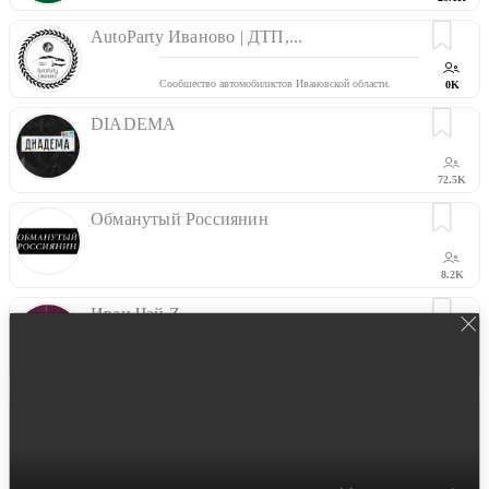
Расскажем о главном в Белгороде и в регионе
ВКонтакте: vk.com/belgorodgo31
AutoParty Иваново | ДТП,...
Прислать новость:
@news_go31_bot
По вопросам рекламы:
@reklama_go31bot
Сообщество автомобилистов Ивановской области.
0K
Предложить пост можно здесь -
@autoparty_ivanovo_bot
DIADEMA
72.5K
Обманутый Россиянин
8.2K
Иван Чай Z...
20.1K
Через призму традиционных ценностей,под углом социальной
справедливости
АктаНейро - новости дня от...
Реальные новости дня, изображения сгенерированы нейросетьями
Stable Diffusion и ruDALL-E Kandinsky 12b
@shonenkovAI
По всем вопросам:
@sobaeff