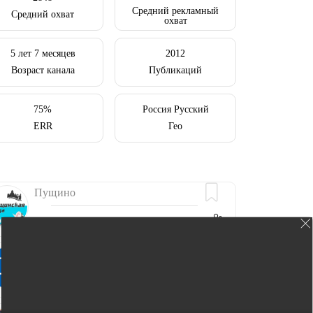
Средний рекламный
Средний охват
охват
5 лет 7 месяцев
2012
Возраст канала
Публикаций
75%
Россия Русский
ERR
Гео
Пущино
Новости города Пущино и Московской области
0.6K
Наша предложка для ваших новостей
@Psredabot
Соцсети:
? Донецкая Губерния
https://vk.com/psreda
https://ok.ru/psreda
Наконец-то по-настоящему донецкий канал о жизни
12.1K
Донецка и Республики. У нас только актуальные
новости.