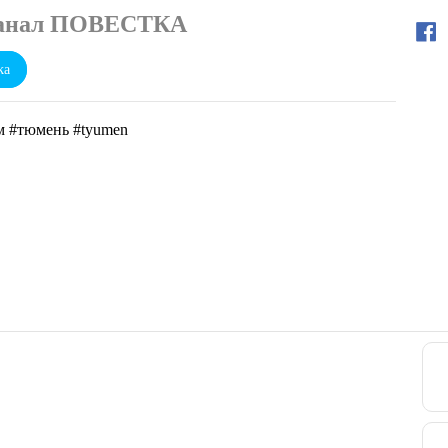
канал ПОВЕСТКА
ka
м #тюмень #tyumen