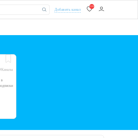
2131
Добавить канал
#Каналы
 в
подписки