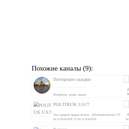
Похожие каналы (9):
Питерские скидки
0
Промокоды, акции, скидки
POLITRUK UA??
Твоє джерело правди Зв’язок - @Politrukcontactbot YT
bit.ly/3LnLVHX TT bit.ly/3LlENLR
6.