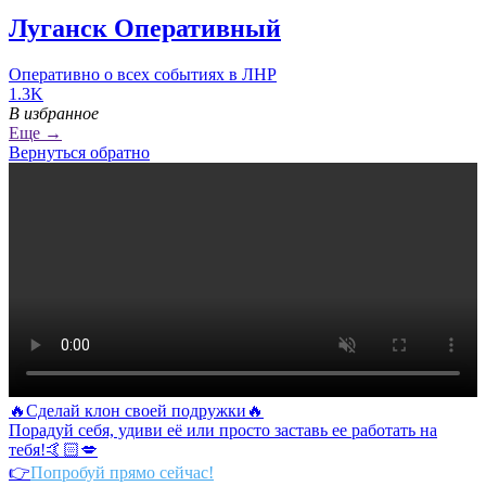
Луганск Оперативный
Оперативно о всех событиях в ЛНР
1.3K
В избранное
Еще →
Вернуться обратно
🔥Сделай клон своей подружки🔥
Порадуй себя, удиви её или просто заставь ее работать на
тебя!🤙🏻💋
👉
Попробуй прямо сейчас!