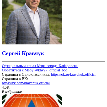
Сергей Кравчук
Официальный канал Мэра города Хабаровска
Обратиться к Мэру
@khv27_official_bot
Страница в Одноклассниках:
https://ok.ru/kravchuk.official
Страница в ВК:
https://vk.com/kravchuk.official
4.5K
В избранное