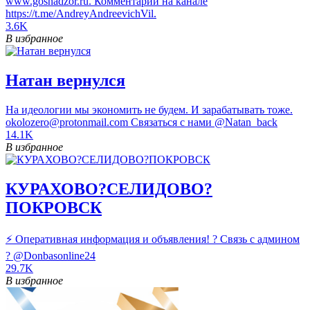
www.gosnadzor.ru. Комментарии на канале
https://t.me/AndreyAndreevichVil.
3.6K
В избранное
Натан вернулся
На идеологии мы экономить не будем. И зарабатывать тоже.
okolozero@protonmail.com Связаться с нами @Natan_back
14.1K
В избранное
КУРАХОВО?СЕЛИДОВО?
ПОКРОВСК
⚡ Оперативная информация и объявления! ? Связь с админом
? @Donbasonline24
29.7K
В избранное