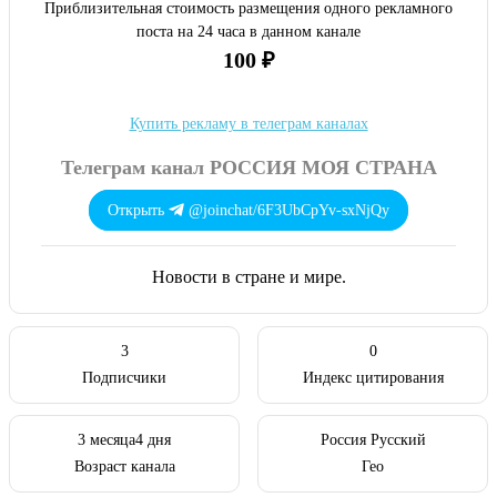
Приблизительная стоимость размещения одного рекламного
поста на 24 часа в данном канале
100 ₽
Купить рекламу в телеграм каналах
Телеграм канал РОССИЯ МОЯ СТРАНА
Открыть
@joinchat/6F3UbCpYv-sxNjQy
Новости в стране и мире.
3
0
Подписчики
Индекс цитирования
3 месяца4 дня
Россия Русский
Возраст канала
Гео