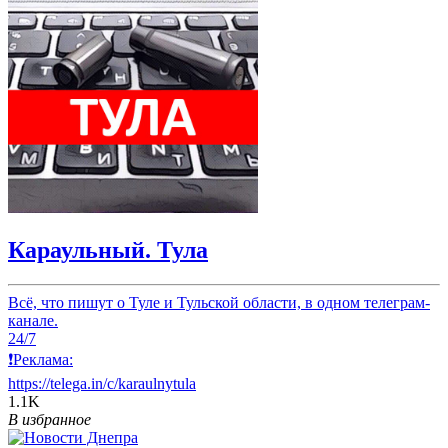
Караульный. Тула
Всё, что пишут о Туле и Тульской области, в одном телеграм-
канале.
24/7
❗️Реклама:
https://telega.in/c/karaulnytula
1.1K
В избранное