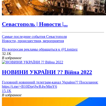
Севастополь | Новости |...
Самые последние события Севастополя
Новости, происшествия, мероприятия
По вопросам рекламы обращаться к
@Lionizez
32.1K
В избранное
НОВИНИ УКРАЇНИ ?? Війна 2022
Головний новинний телеграм-канал України?? Посилання:
https://t.me/+B10DprjJwR4wMmY6
15.1K
В избранное