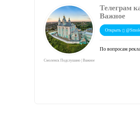
Телеграм к
Важное
Открыть
@Smole
По вопросам рекл
Смоленск Подслушано | Важное