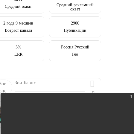
Средний рекламный
Средний охват
охват
2 года 9 месяцев
2900
Возраст канала
Публикаций
3%
Россия Русский
ERR
Гео
Зои Барнс
0.1K
Неофициальный аккаунт корреспондента независимого
портала keytown.me
Филевский парк | Жители ?
0.1K
Новости района Филевский парк. Вся самая актуальная
информация для жителей района.
Прислать новость ??@Agent_prbot