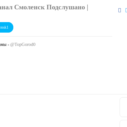
анал Смоленск Подслушано |
nsk1
амы -
@TopGorod0