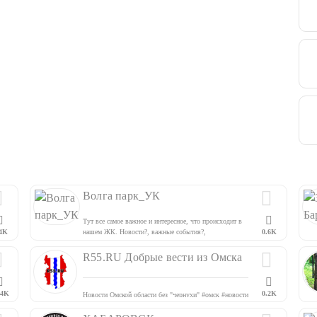
Волга парк_УК
Тут все самое важное и интересное, что происходит в
4K
нашем ЖК. Новости?, важные события?,
0.6K
голосование?, отчеты о работе УК⚙️ и многое другое.
R55.RU Добрые вести из Омска
.4K
0.2K
Новости Омской области без "чернухи" #омск #новости
#омичи #омский #r55 #omsk