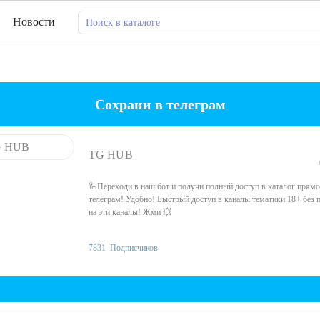
Новости
Сохрани в телеграм
TG HUB
🦾Переходи в наш бот и получи полный доступ в каталог прямо
телеграм! Удобно! Быстрый доступ в каналы тематики 18+ без 
на эти каналы! Жми 💥
7831
Подписчиков