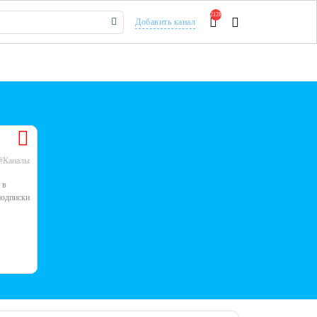
2128
Добавить канал
#Каналы
 в
подписки