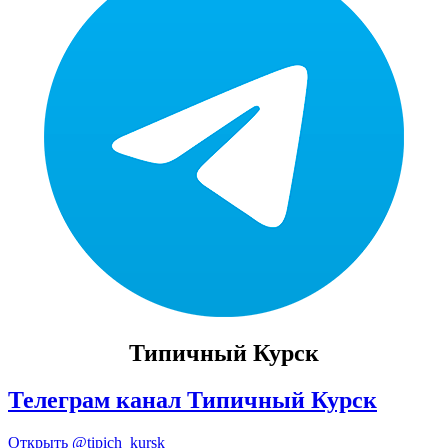
Типичный Курск
Телеграм канал Типичный Курск
Открыть
@tipich_kursk