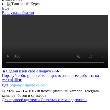
Еще →
Вернуться обратно
🔥Сделай клон своей подружки🔥
Порадуй себя, удиви её или просто заставь ее работать на
тебя!🤙🏻💋
👉
Попробуй прямо сейчас!
© 2024 — TG-HUB.ru неофициальный каталог Telegram
каналов, ботов и стикеров.
Для правообладателей
Связаться с техподдержкой