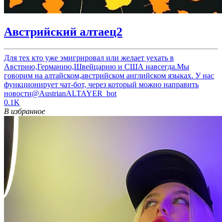
Австрийский алтаец2
Для тех кто уже эмигрировал или желает уехать в
Австрию,Германию,Швейцарию и США навсегда.Мы
говорим на алтайском,австрийском английском языках. У нас
функционирует чат-бот, через который можно направить
новости@AustrianALTAYER_bot
0.1K
В избранное