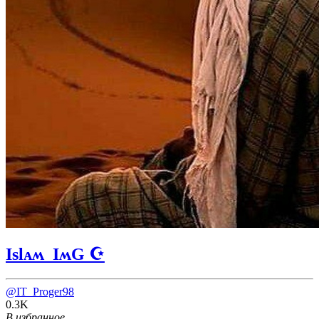
Islᴀʍ_IʍG ☪️
@IT_Proger98
0.3K
В избранное