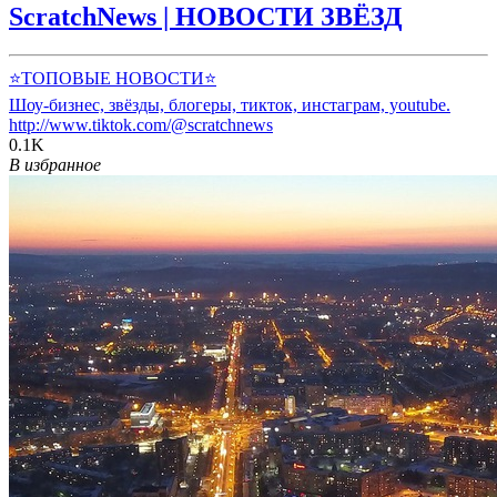
ScratchNews | НОВОСТИ ЗВЁЗД
⭐️ТОПОВЫЕ НОВОСТИ⭐️
Шоу-бизнес, звёзды, блогеры, тикток, инстаграм, youtube.
http://www.tiktok.com/@scratchnews
0.1K
В избранное